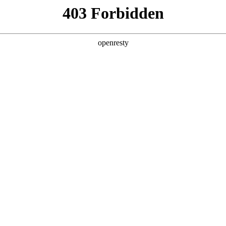
店查询
关于z6com·尊龙
城全球
环保信息 维修信息
车机隐私政
Copyright 2026 Great Wall Motors.冀